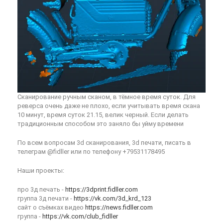
Сканирование ручным сканом, в тёмное время суток. Для
реверса очень даже не плохо, если учитывать время скана
10 минут, время суток 21.15, велик черный. Если делать
традиционным способом это заняло бы уйму времени
По всем вопросам 3d сканирования, 3d печати, писать в
телеграм @fidller или по телефону +79531178495
Наши проекты:
про 3д печать -
https://3dprint.fidller.com
группа 3д печати -
https://vk.com/3d_krd_123
сайт о съёмках видео
https://news.fidller.com
группа -
https://vk.com/club_fidller