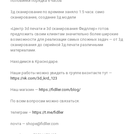
половинки порядка 6 часов
3д сканирование по времени заняло 1.5 часа: само
сканирование, создание 3д модели
«Центр 3d печати и 3d сканирования Фидллер» готов
предложить своим клиентам значительно более широкие
возможности для реализации самых сложных задач — от 3д
сканирования до серийной 3д печати различными
материалами.
Находимся в Краснодаре.
Наши работы можно увидеть в группе вконтакте тут —
https://vk.com/3d_krd_123
Наш магазин —
https://fidller.com/blog/
По всем вопросам можно связаться:
телеграм —
https://t.me/fidller
почта — shope@fidller.com