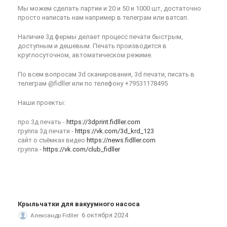
Мы можем сделать партии и 20 и 50 и 1000 шт, достаточно
просто написать нам например в телеграм или ватсап.
Наличие 3д фермы делает процесс печати быстрым,
доступным и дешевым. Печать производится в
круглосуточном, автоматическом режиме.
По всем вопросам 3d сканирования, 3d печати, писать в
телеграм @fidller или по телефону +79531178495
Наши проекты:
про 3д печать -
https://3dprint.fidller.com
группа 3д печати -
https://vk.com/3d_krd_123
сайт о съёмках видео
https://news.fidller.com
группа -
https://vk.com/club_fidller
Крыльчатки для вакуумного насоса
6 октября 2024
Александр Fidller