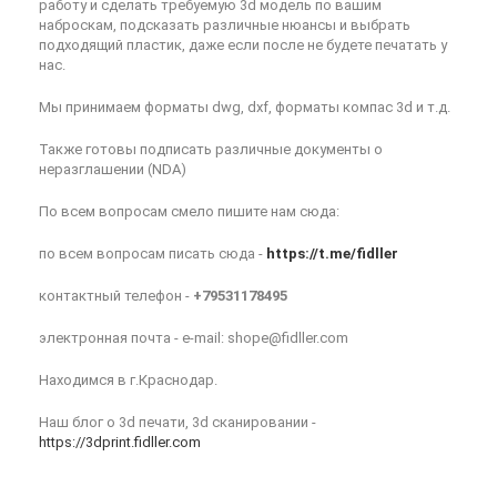
работу и сделать требуемую 3d модель по вашим
наброскам, подсказать различные нюансы и выбрать
подходящий пластик, даже если после не будете печатать у
нас.
Мы принимаем форматы dwg, dxf, форматы компас 3d и т.д.
Также готовы подписать различные документы о
неразглашении (NDA)
По всем вопросам смело пишите нам сюда:
по всем вопросам писать сюда -
https://t.me/fidller
контактный телефон -
+79531178495
электронная почта - e-mail: shope@fidller.com
Находимся в г.Краснодар.
Наш блог о 3d печати, 3d сканировании -
https://3dprint.fidller.com