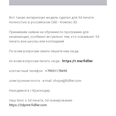
Вот такую интересную модель сделал для 3d печати
полностью в российском CAD - Компас-3D.
Принимаем заявки на обучение по программе для
начинающих, особенно актуально тем, кто осваивает 3d
печать вне школы или колледжей.
По всем вопросам смело пишите нам сюда:
по всем вопросам писать сюда -
https://t.me/fidller
контактный телефон -
+79531178495
электронная почта - e-mail: shope@fidller.com
Находимся в г.Краснодар.
Наш блог о 3d печати, 3d сканировании -
https://3dprint.fidller.com