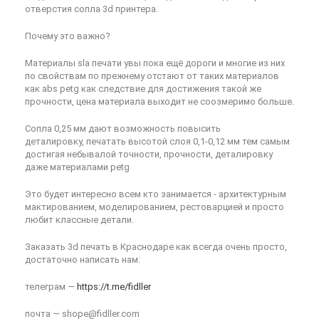
отверстия сопла 3d принтера.
Почему это важно?
Материалы sla печати увы пока ещё дороги и многие из них
по свойствам по прежнему отстают от таких материалов
как abs petg как следствие для достижения такой же
прочности, цена материала выходит не соозмеримо больше.
Сопла 0,25 мм дают возможность повысить
деталировку, печатать высотой слоя 0,1-0,12 мм тем самым
достигая небывалой точности, прочности, деталировку
даже материалами petg
Это будет интересно всем кто занимается - архитектурным
мактированием, моделированием, рестоварцией и просто
любит классные детали.
Заказать 3d печать в Краснодаре как всегда очень просто,
достаточно написать нам:
телеграм —
https://t.me/fidller
почта — shope@fidller.com