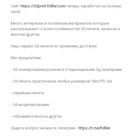
Сайт
https://3dprint.fidller.com
теперь заработал на полную
силу!
Много интересны и полезным материалов которые
рассказывают о всех особенностях 3d печати, нюансах и
многом другом.
Наш сервис 3d печати по прежнему доступен
Мы предлагаем:
- 3d сканирование ручным и стационарными 3д сканерами
- 3d печать практически любых размеров fdm/fff, sla
- серийная печать
- 3d моделирование
- обучение и многое другое
Задать вопрос можно в телеграм -
https://t.me/fidller